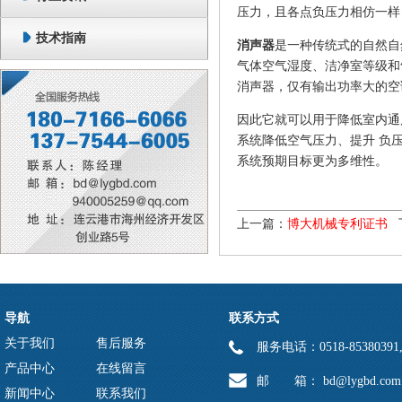
压力，且各点负压力相仿一样
技术指南
消声器
是一种传统式的自然自
气体空气湿度、洁净室等级和
消声器，仅有输出功率大的空
因此它就可以用于降低室内通
系统降低空气压力、提升 负
系统预期目标更为多维性。
上一篇：
博大机械专利证书
导航
联系方式
关于我们
售后服务
服务电话：0518-85380391,18
产品中心
在线留言
邮 箱： bd@lygbd.com，
新闻中心
联系我们