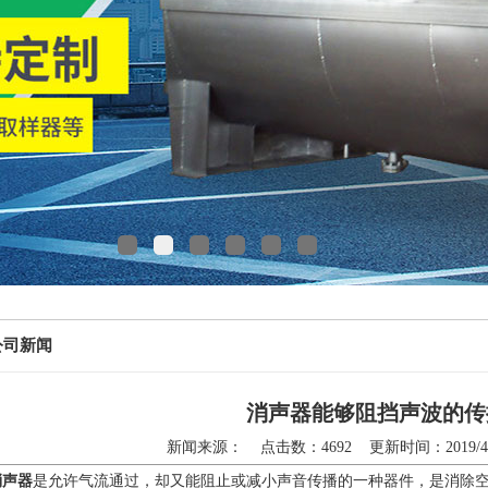
公司新闻
消声器能够阻挡声波的传
新闻来源： 点击数：4692 更新时间：2019/4
消声器
是允许气流通过，却又能阻止或减小声音传播的一种器件，是消除