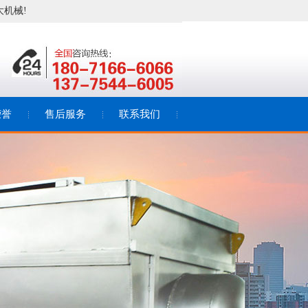
大机械!
荣誉
售后服务
联系我们